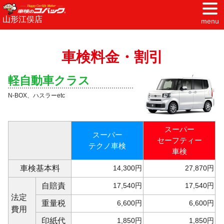
山形江俣店
menu
車検料金・割引
軽自動車クラス
N-BOX、ハスラーetc
スーパー
スーパー
セーフティー
テクノ車検
車検
車検基本料
14,300円
27,870円
自賠責
17,540円
17,540円
法定
重量税
6,600円
6,600円
費用
印紙代
1,850円
1,850円