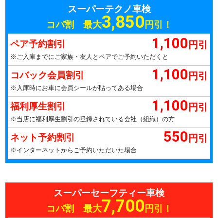
スーパーテクノ車検
3,850
コバ割 最大
円引！
1,100
円引
ペア予約割引
※ご入庫までにご家族・友人とペアでご予約いただくと
1,100
円引
コバック会員割引
※入庫時にお車に会員シールが貼ってある場合
1,100
円引
福利厚生割引
※当店に福利厚生割引の登録されている会社（組織）の方
550
円引
ネット予約割引
※インターネットからご予約いただいた場合
スーパーセーフティー車検
7,700
コバ割 最大
円引！