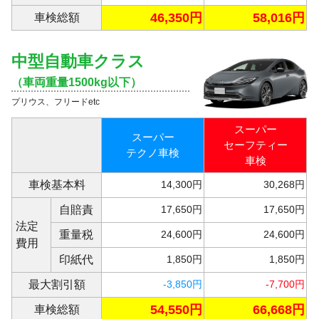
46,350円
58,016円
車検総額
中型自動車クラス
（車両重量1500kg以下）
プリウス、フリードetc
スーパー
スーパー
セーフティー
テクノ車検
車検
車検基本料
14,300円
30,268円
自賠責
17,650円
17,650円
法定
重量税
24,600円
24,600円
費用
印紙代
1,850円
1,850円
最大割引額
-3,850円
-7,700円
54,550円
66,668円
車検総額