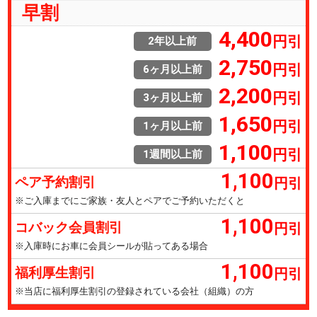
早割
4,400
円引
2年以上前
2,750
円引
6ヶ月以上前
2,200
円引
3ヶ月以上前
1,650
円引
1ヶ月以上前
1,100
円引
1週間以上前
1,100
円引
ペア予約割引
※ご入庫までにご家族・友人とペアでご予約いただくと
1,100
円引
コバック会員割引
※入庫時にお車に会員シールが貼ってある場合
1,100
円引
福利厚生割引
※当店に福利厚生割引の登録されている会社（組織）の方