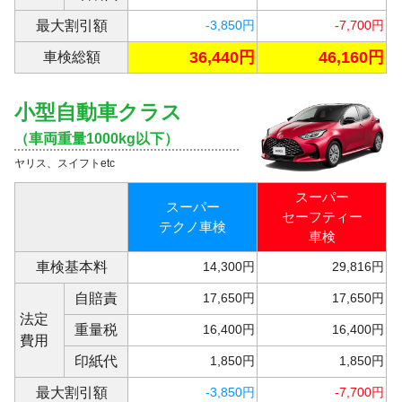
最大割引額
-3,850円
-7,700円
36,440円
46,160円
車検総額
小型自動車クラス
（車両重量1000kg以下）
ヤリス、スイフトetc
スーパー
スーパー
セーフティー
テクノ車検
車検
車検基本料
14,300円
29,816円
自賠責
17,650円
17,650円
法定
重量税
16,400円
16,400円
費用
印紙代
1,850円
1,850円
最大割引額
-3,850円
-7,700円