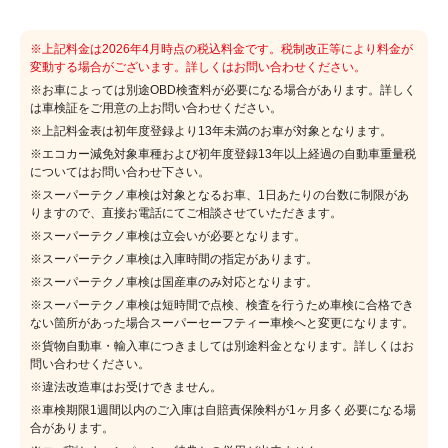
※上記料金は2026年4月時点の税込料金です。税制改正等により料金が
変動する場合がございます。詳しくはお問い合わせください。
※お車によっては別途OBD検査料が必要になる場合があります。詳しく
は車検証をご用意の上お問い合わせください。
※上記料金表は初年度登録より13年未満のお車が対象となります。
※エコカー減免対象車種および初年度登録13年以上経過の自動車重量税
についてはお問い合わせ下さい。
※スーパーテクノ車検は対象となるお車、1日あたりの台数に制限があ
りますので、直接お電話にてご相談させていただきます。
※スーパーテクノ車検は立会いが必要となります。
※スーパーテクノ車検は入庫時間の指定があります。
※スーパーテクノ車検は国産車のみ対応となります。
※スーパーテクノ車検は短時間で点検、検査を行うため車検に合格でき
ない箇所があった場合スーパーセーフティー車検へと変更になります。
※貨物自動車・輸入車につきましては別途料金となります。詳しくはお
問い合わせください。
※違法改造車はお受けできません。
※車検期限1週間以内のご入庫は自賠責保険料が1ヶ月多く必要になる場
合があります。